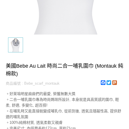
美國Bebe Au Lait 時尚二合一哺乳圍巾 (Montauk 純
棉款)
Facebook
Twitter
Plurk
商品編號 : Bebe_scarf_montauk
。好萊塢明星麻麻們的最愛, 榮獲無數大獎
。二合一哺乳圍巾專為時尚媽咪所設計, 本身就是具高質感的圍巾, 輕
柔, 舒適, 多變化, 超百搭!
。在哺乳時又能直接蛻變成哺乳巾, 從前到後, 透氣且隱蔽性高, 提供舒
適的哺乳氛圍
。100%純棉材質, 透氣柔軟又親膚
。完美尺寸: 內徑周長約172cm, 寬約71cm.