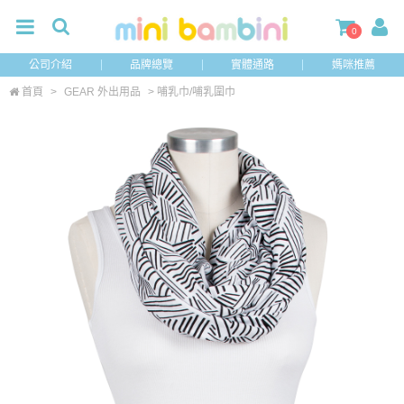
0
公司介紹
品牌總覽
實體通路
媽咪推薦
首頁
>
GEAR 外出用品
> 哺乳巾/哺乳圍巾