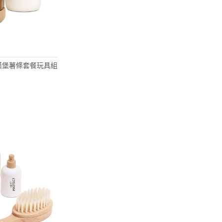
 美式漢堡薯條套餐玩具組