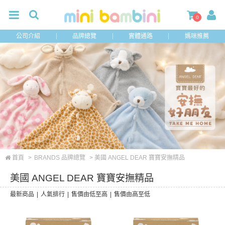
0
公司介紹
品牌總覽
實體通路
媽咪推薦
首頁
>
BRANDS 品牌總覽
> 美國 ANGEL DEAR 寶寶安撫精品
美國 ANGEL DEAR 寶寶安撫精品
最新商品
|
人氣排行
|
售價由低至高
|
售價由高至低