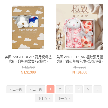
美國 ANGEL DEAR 彌月親膚禮
美國 ANGEL DEAR 極致彌月禮
盒組 (狗狗同樂會+安撫巾)
盒組 (甜心草莓包巾+安撫毛毯)
NT.1750
NT.2200
NT.$1388
NT.$1688
< 上一頁
< 上十頁
1
2
3
4
5
6
下十頁 >
下一頁 >