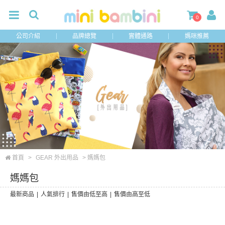
0
公司介紹
品牌總覽
實體通路
媽咪推薦
首頁
>
GEAR 外出用品
> 媽媽包
媽媽包
最新商品
|
人氣排行
|
售價由低至高
|
售價由高至低