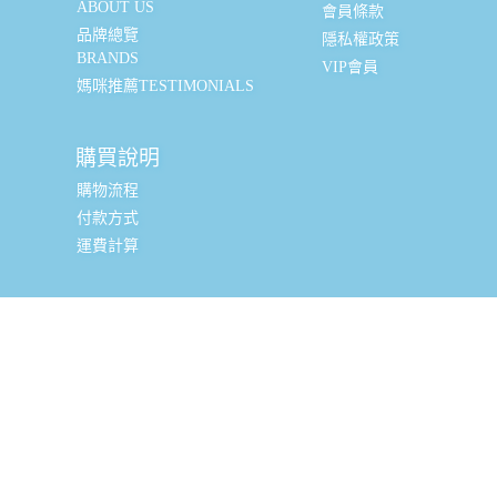
ABOUT US
會員條款
品牌總覽
隱私權政策
BRANDS
VIP會員
媽咪推薦TESTIMONIALS
購買說明
購物流程
付款方式
運費計算
實體銷售據點
台北辦公室 (新北市三重區光復路一段88-9號8樓) (採預約
制, 現場可直接購買, 請私訊小編或致電預約)
全台嬰幼兒精品經銷商