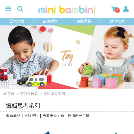
0
公司介紹
品牌總覽
實體通路
媽咪推薦
首頁
>
TOYS 玩具
> 邏輯思考系列
邏輯思考系列
最新商品
|
人氣排行
|
售價由低至高
|
售價由高至低