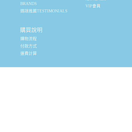
BRANDS
VIP會員
媽咪推薦TESTIMONIALS
購買說明
購物流程
付款方式
運費計算
實體銷售據點
台北辦公室 (新北市三重區光復路一段88-9號8樓) (採預約
制, 現場可直接購買, 請私訊小編或致電預約)
全台嬰幼兒精品經銷商
聯絡資訊