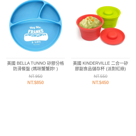
美國 BELLA TUNNO 矽膠分格
美國 KINDERVILLE 二合一矽
防滑餐盤 (媽咪蟹蟹妳! )
膠副食品儲存杯 (派對紅綠)
NT.950
NT.550
NT.$850
NT.$450