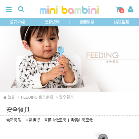
0
公司介紹
品牌總覽
實體通路
媽咪推薦
首頁
>
FEEDING 寶貝用餐
> 安全餐具
安全餐具
最新商品
|
人氣排行
|
售價由低至高
|
售價由高至低