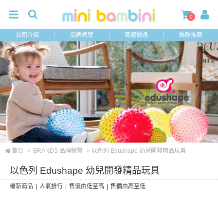
0
公司介紹
品牌總覽
實體通路
媽咪推薦
首頁
>
BRANDS 品牌總覽
> 以色列 Edushape 幼兒開發精品玩具
以色列 Edushape 幼兒開發精品玩具
最新商品
|
人氣排行
|
售價由低至高
|
售價由高至低