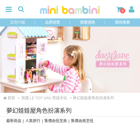
0
公司介紹
品牌總覽
實體通路
媽咪推薦
首頁
>
英國 LE TOY VAN 質感木玩
> 夢幻娃娃屋角色扮演系列
夢幻娃娃屋角色扮演系列
最新商品
|
人氣排行
|
售價由低至高
|
售價由高至低