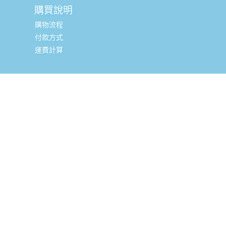
購買說明
購物流程
付款方式
運費計算
實體銷售據點
台北辦公室 (新北市三重區光復路一段88-9號8樓) (採預約
制, 現場可直接購買, 請私訊小編或致電預約)
全台嬰幼兒精品經銷商
聯絡資訊
02-85121766
客服電話：
(週一-週五 9:00-17:30)
總公司地址：
新北市三重區光復路一段88-9號8樓 (台北科技
城大樓 華南銀行樓上)
官方FB
：
@minibambini.taiwan