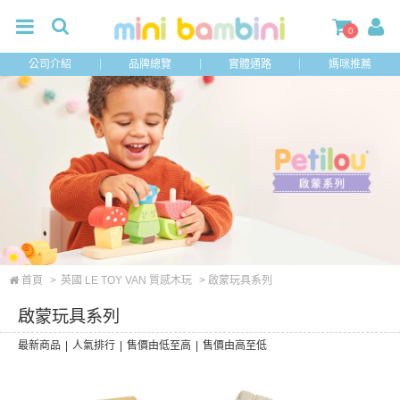
0
公司介紹
品牌總覽
實體通路
媽咪推薦
首頁
>
英國 LE TOY VAN 質感木玩
> 啟蒙玩具系列
啟蒙玩具系列
最新商品
|
人氣排行
|
售價由低至高
|
售價由高至低