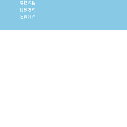
購物流程
付款方式
運費計算
實體銷售據點
台北辦公室 (新北市三重區光復路一段88-9號8樓) (採預約
制, 現場可直接購買, 請私訊小編或致電預約)
全台嬰幼兒精品經銷商
聯絡資訊
02-85121766
客服電話：
(週一-週五 9:00-17:30)
總公司地址：
新北市三重區光復路一段88-9號8樓 (台北科技
城大樓 華南銀行樓上)
官方FB
：
@minibambini.taiwan
官方IG
：
@minibambini.taiwan