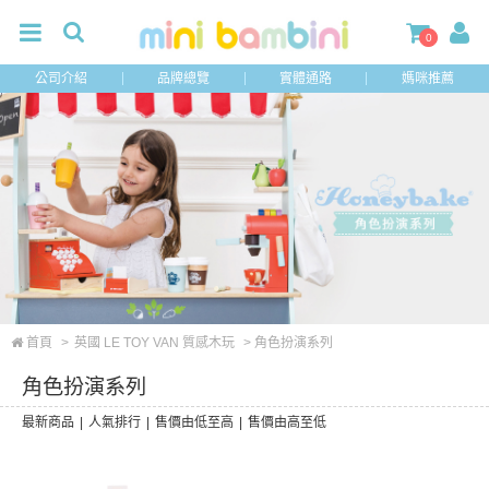
0
公司介紹
品牌總覽
實體通路
媽咪推薦
首頁
>
英國 LE TOY VAN 質感木玩
> 角色扮演系列
角色扮演系列
最新商品
|
人氣排行
|
售價由低至高
|
售價由高至低