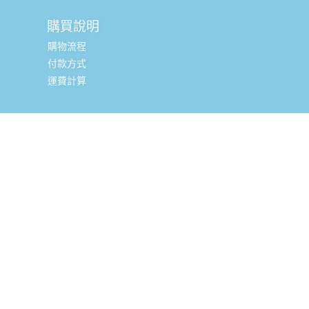
購買說明
購物流程
付款方式
運費計算
實體銷售據點
台北辦公室 (新北市三重區光復路一段88-9號8樓) (採預約
制, 現場可直接購買, 請私訊小編或致電預約)
全台嬰幼兒精品經銷商
聯絡資訊
02-85121766
客服電話：
(週一-週五 9:00-17:30)
總公司地址：
新北市三重區光復路一段88-9號8樓 (台北科技
城大樓 華南銀行樓上)