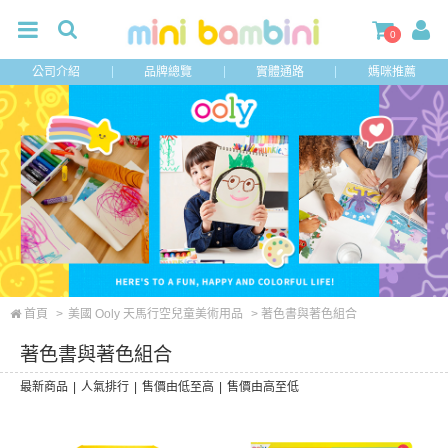
0
公司介紹
品牌總覽
實體通路
媽咪推薦
首頁
>
美國 Ooly 天馬行空兒童美術用品
> 著色書與著色組合
著色書與著色組合
最新商品
|
人氣排行
|
售價由低至高
|
售價由高至低