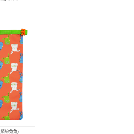
 (繽紛兔兔)