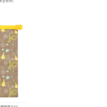
(太空世界)
歡樂無限JOY)