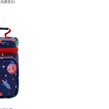
(兔兔露營去)