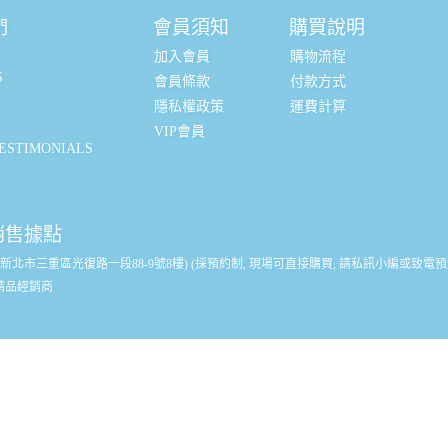
們
會員須知
購買說明
加入會員
購物流程
S
會員條款
付款方式
隱私權政策
運費計算
VIP會員
STIMONIALS
銷售據點
(新北市三重區光復路一段88-9號8樓) (採預約制, 現場可直接購買, 請私訊小編或致電預
精品經銷商
訊
2-85121766
(週一-週五 9:00-17:30)
：
新北市三重區光復路一段88-9號8樓 (台北科技城大樓 華南銀行樓上)