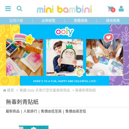
0
公司介紹
品牌總覽
實體通路
媽咪推薦
首頁
>
美國 Ooly 天馬行空兒童美術用品
> 無毒刺青貼紙
無毒刺青貼紙
最新商品
|
人氣排行
|
售價由低至高
|
售價由高至低