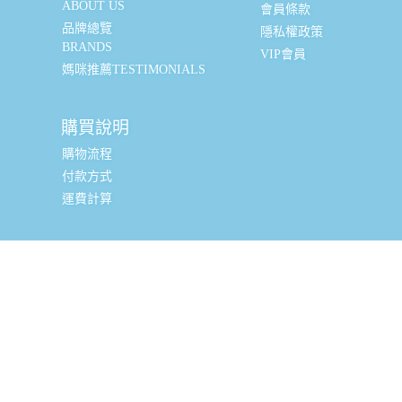
ABOUT US
會員條款
品牌總覽
隱私權政策
BRANDS
VIP會員
媽咪推薦TESTIMONIALS
購買說明
購物流程
付款方式
運費計算
實體銷售據點
台北辦公室 (新北市三重區光復路一段88-9號8樓) (採預約
制, 現場可直接購買, 請私訊小編或致電預約)
全台嬰幼兒精品經銷商