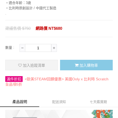
。適合年齡：3歲
。比利時原創設計 / 中國代工製造
.
建議售價 $750
網路價 NT$680
數量 :
加入追蹤清單
加入購物車
滿件折扣
<歐美STEAM回饋優惠> 美國Ooly x 比利時 Scratch
全品項5折
產品說明
配送須知
七天鑑賞期