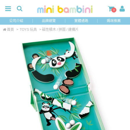
0
公司介紹
品牌總覽
實體通路
媽咪推薦
首頁
>
TOYS 玩具
> 磁性積木 / 拼圖 / 建構片