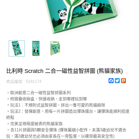
比利時 Scratch 二合一磁性益智拼圖 (熊貓家族)
Facebook
Twitter
Plurk
商品編號 : 6181174
。歐洲創意二合一磁性益智拼圖系列
。附摺疊收納盒、快速收納、走到哪裡玩到哪
。玩法1：不規則式益智拼圖，拼出一隻可愛的熊貓麻咪
。玩法2：發揮創意，用每一片拼圖造出彈珠擂台，讓彈珠能順利抵達
終點
。完美呈現萌度破表的熊貓家族
。含11片拼圖與5顆安全彈珠 (彈珠屬細小配件，未滿3歲幼兒不適合
玩，滿3歲幼兒也必須由家長在一旁監督，以確保最高安全性)