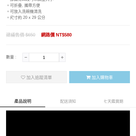
。可折疊, 攜帶方便
。可放入洗碗機清洗
。尺寸約 20 x 29 公分
建議售價 $650
網路價 NT$580
數量 :
加入追蹤清單
加入購物車
產品說明
配送須知
七天鑑賞期