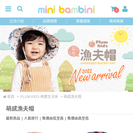
0
公司介紹
品牌總覽
實體通路
媽咪推薦
首頁
>
PLUM KIDS 梅寶生活系
> 萌感漁夫帽
萌感漁夫帽
最新商品
|
人氣排行
|
售價由低至高
|
售價由高至低