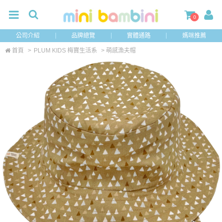
0
公司介紹
品牌總覽
實體通路
媽咪推薦
首頁
>
PLUM KIDS 梅寶生活系
> 萌感漁夫帽