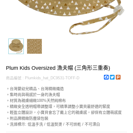
Plum Kids Oversized 漁夫帽 (三角形三重奏)
Facebook
Twitter
Plurk
商品編號 : Plumkids_hat_DC9531-TOFF-D
。台灣嬰幼兒精品、台灣精緻織造
。集時尚與萌感於一身的漁夫帽
。材質為親膚細緻100%天然純棉布
。精緻安全透明帽帶調整環，可精準調整小寶貝最舒適的緊度
。輕盈立體設計，小寶貝會忘了戴上它的親膚感，卻保有立體萌感度
。附品牌精緻防塵袋包裝
。洗滌標示: 低溫手洗 / 低溫熨燙 / 不可烘乾 / 不可漂白