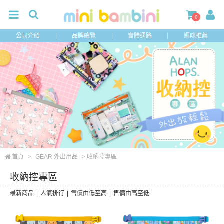
0
公司介紹
品牌總覽
實體通路
媽咪推薦
首頁
>
GEAR 外出用品
> 收納控專區
收納控專區
最新商品
|
人氣排行
|
售價由低至高
|
售價由高至低