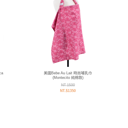
ca
美國Bebe Au Lait 時尚哺乳巾
(Montecito 純棉款)
NT.1500
NT.$1350