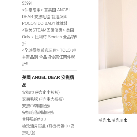
$399!
<仲夏限定> 買美國 ANGEL
DEAR 安撫毛毯 就送英國
POCONIDO BABY絨絨鞋
<歐美STEAM回饋優惠> 美國
Ooly x 比利時 Scratch 全品項5
折
<全球得獎感官玩具> TOLO 超
夯新品到 全品項優惠任兩件88
折!!
美國 ANGEL DEAR 安撫精
品
安撫巾 (#命定小被被)
安撫毛毯 (#命定大被被)
安撫巾刺繡服務
安撫毛毯刺繡服務
會呼吸的包巾
哺乳巾/哺乳圍巾
極致彌月禮盒 (有機棉包巾+安
撫毛毯)