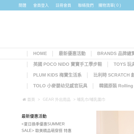
簡體
會員登入
註冊會員
聯絡我們
購物清單( 0 )
HOME
最新優惠活動
BRANDS 品牌總
英國 POCO NIDO 寶寶手工學步鞋
TOYS 玩
PLUM KIDS 梅寶生活系
比利時 SCRATCH
TOLO 小麥嬰幼兒感官玩具
韓國原裝 Rolli
首頁
>
GEAR 外出用品
> 哺乳巾/哺乳圍巾
最新優惠活動
<夏日換季優惠SUMMER
SALE> 歐美精品萌穿搭 特惠