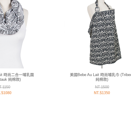
Lait 時尚二合一哺乳圍
美國Bebe Au Lait 時尚哺乳巾 (Tribe
tauk 純棉款)
純棉款)
T.1150
NT.1500
.$1080
NT.$1350