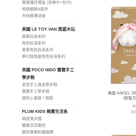
親膚彌月禮盒 (安撫巾+包巾)
萌萌服飾&配件
天絲極薄涼被
英國 LE TOY VAN 質感木玩
啟蒙玩具系列
角色扮演系列
車車角色扮演系列
夢幻娃娃屋角色扮演系列
英國 POCO NIDO 寶寶手工
學步鞋
皇室手工真皮學步鞋
寶寶手工學步鞋
美國 ANGEL 
個性小童鞋 / 雨鞋
(粉藍
N
PLUM KIDS 梅寶生活系
NT
萌感漁夫帽
雙層豆豆圍兜
圍兜專屬刺繡服務