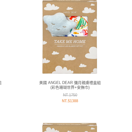
組
美國 ANGEL DEAR 彌月親膚禮盒組
(彩色珊瑚世界+安撫巾)
NT.1750
NT.$1388