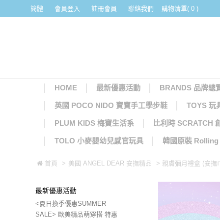
簡體
會員登入
註冊會員
聯絡我們
購物清單( 0 )
HOME
最新優惠活動
BRANDS 品牌總
英國 POCO NIDO 寶寶手工學步鞋
TOYS 玩
PLUM KIDS 梅寶生活系
比利時 SCRATCH
TOLO 小麥嬰幼兒感官玩具
韓國原裝 Rolli
首頁
>
美國 ANGEL DEAR 安撫精品
> 親膚彌月禮盒 (安撫
最新優惠活動
<夏日換季優惠SUMMER
SALE> 歐美精品萌穿搭 特惠