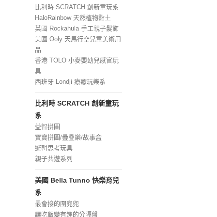
比利時 SCRATCH 創新童玩系
HaloRainbow 天然植物黏土
英國 Rockahula 手工親子髮飾
美國 Ooly 天馬行空兒童美術用
品
香港 TOLO 小麥嬰幼兒感官玩
具
西班牙 Londji 療癒玩樂系
比利時 SCRATCH 創新童玩
系
益智拼圖
寶寶拼圖/疊疊樂/故事盒
邏輯思考玩具
親子共遊系列
美國 Bella Tunno 快樂育兒
系
最會接的圍兜兜
讓吃飯變有趣的分隔盤