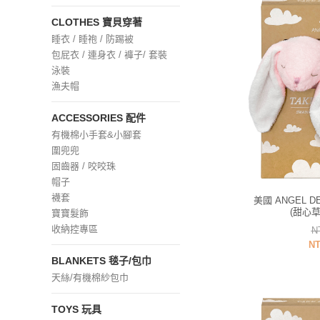
CLOTHES 寶貝穿著
睡衣 / 睡袍 / 防踢被
包屁衣 / 連身衣 / 褲子/ 套裝
泳裝
漁夫帽
ACCESSORIES 配件
有機棉小手套&小腳套
圍兜兜
固齒器 / 咬咬珠
帽子
襪套
美國 ANGEL 
(甜心
寶寶髮飾
收納控專區
N
NT
BLANKETS 毯子/包巾
天絲/有機棉紗包巾
TOYS 玩具