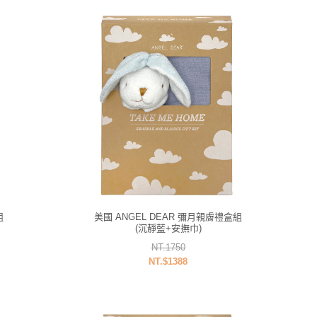
組
美國 ANGEL DEAR 彌月親膚禮盒組
(沉靜藍+安撫巾)
NT.1750
NT.$1388