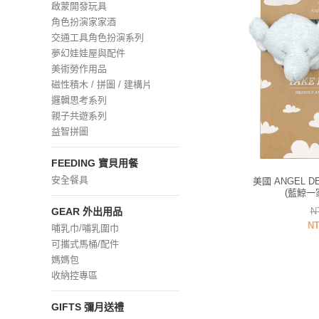
啟蒙開發玩具
角色扮演家家酒
交通工具角色扮演系列
夢幻娃娃屋與配件
美術勞作用品
磁性積木 / 拼圖 / 建構片
邏輯思考系列
親子共遊系列
益智拼圖
FEEDING 寶貝用餐
安全餐具
美國 ANGEL 
(藍鯨一
N
GEAR 外出用品
NT
哺乳巾/哺乳圍巾
可攜式馬桶/配件
媽媽包
收納控專區
GIFTS 彌月送禮