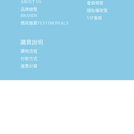
ABOUT US
會員條款
品牌總覽
隱私權政策
BRANDS
VIP會員
媽咪推薦TESTIMONIALS
購買說明
購物流程
付款方式
運費計算
實體銷售據點
台北辦公室 (新北市三重區光復路一段88-9號8樓) (採預約
制, 現場可直接購買, 請私訊小編或致電預約)
全台嬰幼兒精品經銷商