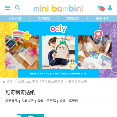
0
公司介紹
品牌總覽
實體通路
媽咪推薦
首頁
>
美國 Ooly 天馬行空兒童美術用品
> 無毒刺青貼紙
無毒刺青貼紙
最新商品
|
人氣排行
|
售價由低至高
|
售價由高至低