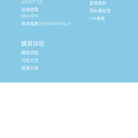
ABOUT US
會員條款
品牌總覽
隱私權政策
BRANDS
VIP會員
媽咪推薦TESTIMONIALS
購買說明
購物流程
付款方式
運費計算
實體銷售據點
台北辦公室 (新北市三重區光復路一段88-9號8樓) (採預約
制, 現場可直接購買, 請私訊小編或致電預約)
全台嬰幼兒精品經銷商