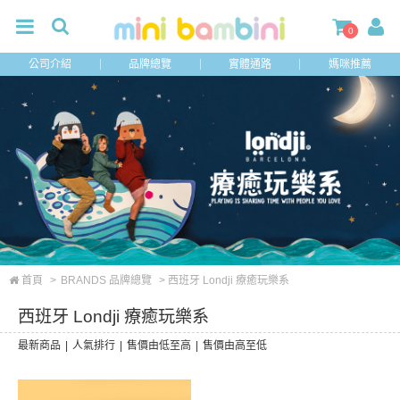
0
公司介紹
品牌總覽
實體通路
媽咪推薦
首頁
>
BRANDS 品牌總覽
> 西班牙 Londji 療癒玩樂系
西班牙 Londji 療癒玩樂系
最新商品
|
人氣排行
|
售價由低至高
|
售價由高至低