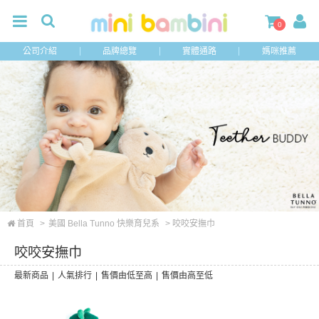
0
公司介紹
品牌總覽
實體通路
媽咪推薦
首頁
>
美國 Bella Tunno 快樂育兒系
> 咬咬安撫巾
咬咬安撫巾
最新商品
|
人氣排行
|
售價由低至高
|
售價由高至低