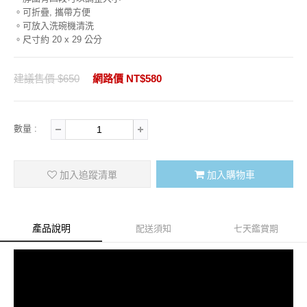
。可折疊, 攜帶方便
。可放入洗碗機清洗
。尺寸約 20 x 29 公分
建議售價 $650
網路價 NT$580
數量 :
加入追蹤清單
加入購物車
產品說明
配送須知
七天鑑賞期