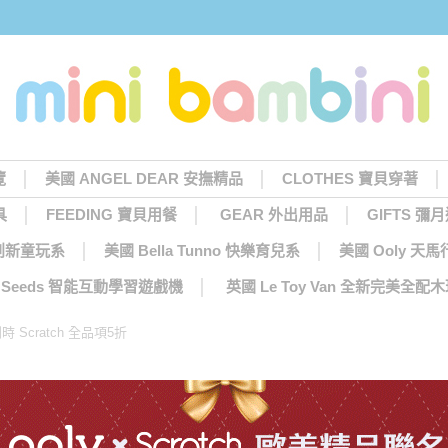
覽
美國 ANGEL DEAR 安撫精品
CLOTHES 寶貝穿著
具
FEEDING 寶貝用餐
GEAR 外出用品
GIFTS 彌
 創新童玩系
美國 Bella Tunno 快樂育兒系
美國 Ooly 
ng Seeds 智能互動學習遊戲機
英國 Le Toy Van 全新完美全配
時 Scratch 全品項5折