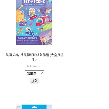
美國 Ooly 幼兒轉印貼紙創作組 (太空探險
記)
NT.$290