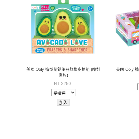
美國 Ooly 造型削鉛筆器與橡皮擦組 (酪梨
美國 Ooly
家族)
NT.$250