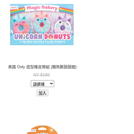
美國 Ooly 造型橡皮擦組 (獨角獸甜甜圈)
NT.$180