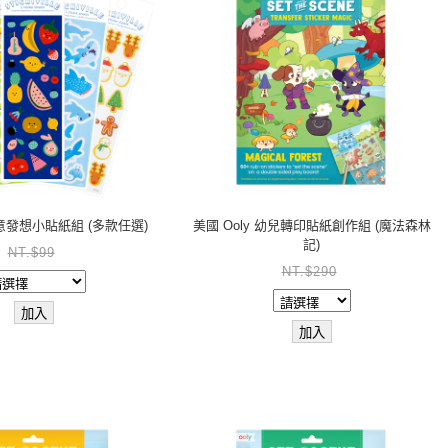
創意發想小貼紙組 (多款任選)
美國 Ooly 幼兒轉印貼紙創作組 (魔法森林
記)
NT.$99
NT.$290