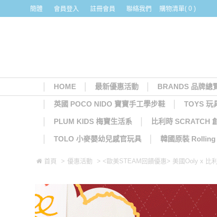
簡體
會員登入
註冊會員
聯絡我們
購物清單( 0 )
HOME
最新優惠活動
BRANDS 品牌總
英國 POCO NIDO 寶寶手工學步鞋
TOYS 玩
PLUM KIDS 梅寶生活系
比利時 SCRATCH
TOLO 小麥嬰幼兒感官玩具
韓國原裝 Rolli
首頁
>
優惠活動
> <歐美STEAM回饋優惠> 美國Ooly x 比利