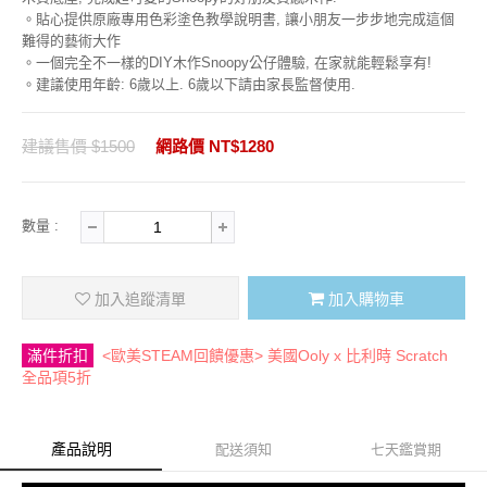
。貼心提供原廠專用色彩塗色教學說明書, 讓小朋友一步步地完成這個
難得的藝術大作
。一個完全不一樣的DIY木作Snoopy公仔體驗, 在家就能輕鬆享有!
。建議使用年齡: 6歲以上. 6歲以下請由家長監督使用.
建議售價 $1500
網路價 NT$1280
數量 :
加入追蹤清單
加入購物車
滿件折扣
<歐美STEAM回饋優惠> 美國Ooly x 比利時 Scratch
全品項5折
產品說明
配送須知
七天鑑賞期