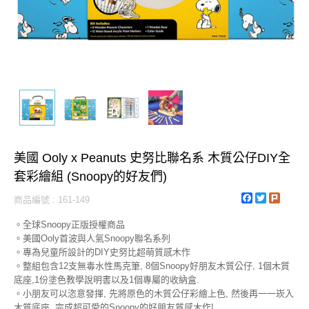
美國 Ooly x Peanuts 史努比聯名系 木質公仔DIY全
套彩繪組 (Snoopy的好友們)
Facebook
Twitter
Plurk
商品編號 : 161-149
。全球Snoopy正版授權商品
。美國Ooly首波與人氣Snoopy聯名系列
。專為兒童所設計的DIY史努比超萌質感木作
。整組包含12支無毒水性馬克筆, 8個Snoopy好朋友木質公仔, 1個木質
底座,1份塗色教學說明書以及1個專屬的收納盒.
。小朋友可以恣意發揮, 先將原色的木質公仔彩繪上色, 然後再一一崁入
木質底座, 完成超可愛的Snoopy的好朋友質感木作!