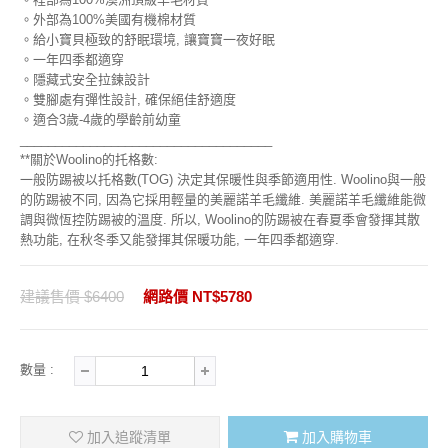
。外部為100%美國有機棉材質
。給小寶貝極致的舒眠環境, 讓寶寶一夜好眠
。一年四季都適穿
。隱藏式安全拉鍊設計
。雙腳處有彈性設計, 確保絕佳舒適度
。適合3歲-4歲的學齡前幼童
____________________________________
**關於Woolino的托格數:
一般防踢被以托格數(TOG) 決定其保暖性與季節適用性. Woolino與一般
的防踢被不同, 因為它採用輕量的美麗諾羊毛纖維. 美麗諾羊毛纖維能微
調與微恆控防踢被的溫度. 所以, Woolino的防踢被在春夏季會發揮其散
熱功能, 在秋冬季又能發揮其保暖功能, 一年四季都適穿.
建議售價 $6400
網路價 NT$5780
數量 :
加入追蹤清單
加入購物車