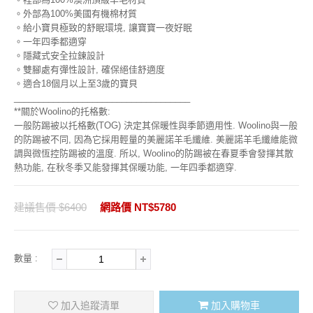
。外部為100%美國有機棉材質
。給小寶貝極致的舒眠環境, 讓寶寶一夜好眠
。一年四季都適穿
。隱藏式安全拉鍊設計
。雙腳處有彈性設計, 確保絕佳舒適度
。適合18個月以上至3歲的寶貝
____________________________________
**關於Woolino的托格數:
一般防踢被以托格數(TOG) 決定其保暖性與季節適用性. Woolino與一般
的防踢被不同, 因為它採用輕量的美麗諾羊毛纖維. 美麗諾羊毛纖維能微
調與微恆控防踢被的溫度. 所以, Woolino的防踢被在春夏季會發揮其散
熱功能, 在秋冬季又能發揮其保暖功能, 一年四季都適穿.
建議售價 $6400
網路價 NT$5780
數量 :
加入追蹤清單
加入購物車