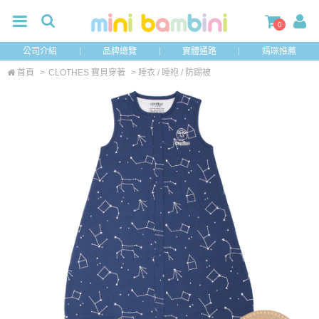
0
公司介紹
品牌總覽
實體通路
媽咪推薦
首頁
>
CLOTHES 寶貝穿著
> 睡衣 / 睡袍 / 防踢被