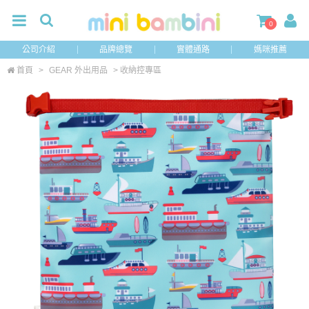
0
公司介紹
品牌總覽
實體通路
媽咪推薦
首頁
>
GEAR 外出用品
> 收納控專區