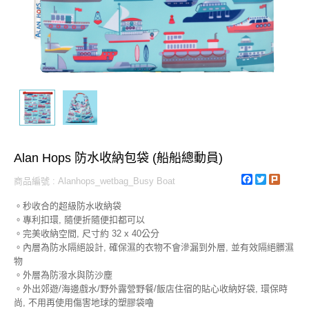
Alan Hops 防水收納包袋 (船船總動員)
Facebook
Twitter
Plurk
商品編號 : Alanhops_wetbag_Busy Boat
。秒收合的超級防水收納袋
。專利扣環, 隨便折隨便扣都可以
。完美收納空間, 尺寸約 32 x 40公分
。內層為防水隔絕設計, 確保濕的衣物不會滲漏到外層, 並有效隔絕髒濕
物
。外層為防潑水與防沙塵
。外出郊遊/海邊戲水/野外露營野餐/飯店住宿的貼心收納好袋, 環保時
尚, 不用再使用傷害地球的塑膠袋嚕