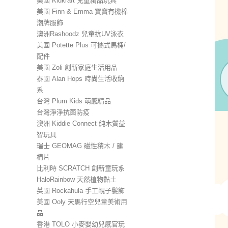
美國 Kidkraft 兒童精品玩具
美國 Finn & Emma 寶寶有機棉
潮牌服飾
澳洲Rashoodz 兒童抗UV泳衣
美國 Potette Plus 可攜式馬桶/
配件
美國 Zoli 創新家庭生活用品
泰國 Alan Hops 時尚生活收納
系
台灣 Plum Kids 萌感精品
台灣淨淨抗菌防疫
澳洲 Kiddie Connect 純木質益
智玩具
瑞士 GEOMAG 磁性積木 / 建
構片
比利時 SCRATCH 創新童玩系
HaloRainbow 天然植物黏土
英國 Rockahula 手工親子髮飾
美國 Ooly 天馬行空兒童美術用
品
香港 TOLO 小麥嬰幼兒感官玩