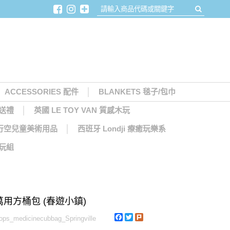
ACCESSORIES 配件
BLANKETS 毯子/包巾
月送禮
英國 LE TOY VAN 質感木玩
天馬行空兒童美術用品
西班牙 Londji 療癒玩樂系
木玩組
s 萬用方桶包 (春遊小鎮)
Facebook
Twitter
Plurk
s_medicinecubbag_Springville