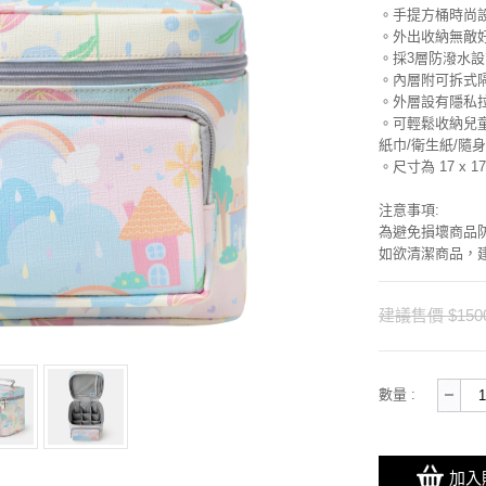
。手提方桶時尚
。外出收納無敵
。採3層防潑水設
。內層附可拆式隔
。外層設有隱私
。可輕鬆收納兒童
紙巾/衛生紙/隨
。尺寸為 17 x 17
注意事項:
為避免損壞商品
如欲清潔商品，
建議售價 $150
數量 :
加入