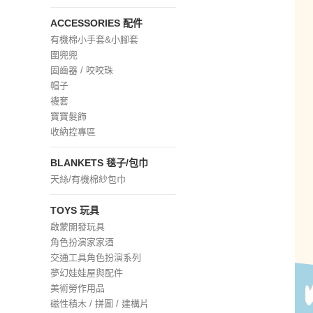
ACCESSORIES 配件
有機棉小手套&小腳套
圍兜兜
固齒器 / 咬咬珠
帽子
襪套
寶寶髮飾
收納控專區
BLANKETS 毯子/包巾
天絲/有機棉紗包巾
TOYS 玩具
啟蒙開發玩具
角色扮演家家酒
交通工具角色扮演系列
夢幻娃娃屋與配件
美術勞作用品
磁性積木 / 拼圖 / 建構片