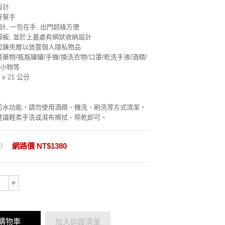
設計
好幫手
計, 一包在手, 出門超級方便
板, 並於上蓋處有網狀收納設計
拉鍊夾層以放置個人隱私物品
藥物/瓶瓶罐罐/手機/換洗衣物/口罩/乾洗手液/酒精/
身小物等
 x 21 公分
防水功能，請勿使用酒精、機洗、刷洗等方式清潔。
建議輕柔手洗或濕布擦拭、晾乾即可。
0
網路價 NT$1380
購物車
加入追蹤清單