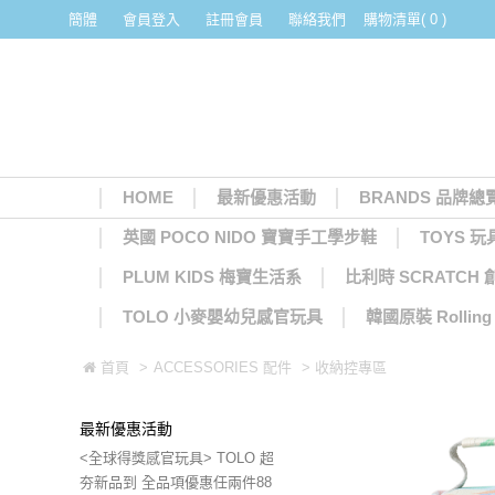
簡體
會員登入
註冊會員
聯絡我們
購物清單( 0 )
HOME
最新優惠活動
BRANDS 品牌總
英國 POCO NIDO 寶寶手工學步鞋
TOYS 玩
PLUM KIDS 梅寶生活系
比利時 SCRATCH
TOLO 小麥嬰幼兒感官玩具
韓國原裝 Rolli
首頁
>
ACCESSORIES 配件
> 收納控專區
最新優惠活動
<全球得獎感官玩具> TOLO 超
夯新品到 全品項優惠任兩件88