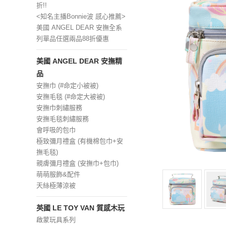
折!!
<知名主播Bonnie波 感心推薦>
美國 ANGEL DEAR 安撫全系
列單品任選兩品88折優惠
美國 ANGEL DEAR 安撫精
品
安撫巾 (#命定小被被)
安撫毛毯 (#命定大被被)
安撫巾刺繡服務
安撫毛毯刺繡服務
會呼吸的包巾
極致彌月禮盒 (有機棉包巾+安
撫毛毯)
親膚彌月禮盒 (安撫巾+包巾)
萌萌服飾&配件
天絲極薄涼被
英國 LE TOY VAN 質感木玩
啟蒙玩具系列