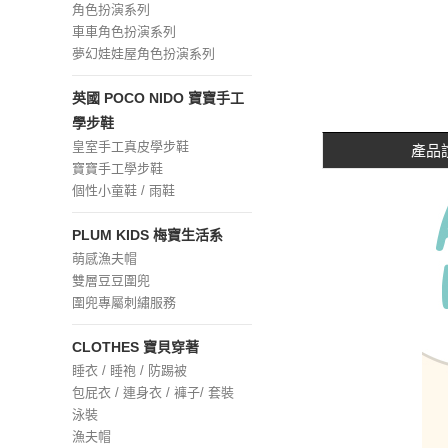
角色扮演系列
車車角色扮演系列
夢幻娃娃屋角色扮演系列
英國 POCO NIDO 寶寶手工
學步鞋
皇室手工真皮學步鞋
產品
寶寶手工學步鞋
個性小童鞋 / 雨鞋
PLUM KIDS 梅寶生活系
萌感漁夫帽
雙層豆豆圍兜
圍兜專屬刺繡服務
CLOTHES 寶貝穿著
睡衣 / 睡袍 / 防踢被
包屁衣 / 連身衣 / 褲子/ 套裝
泳裝
漁夫帽