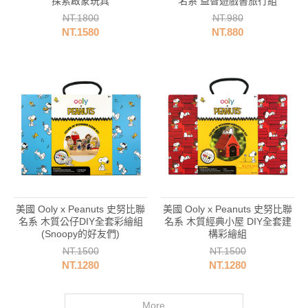
探索啟蒙玩具
名系 益智遊戲書旅行組
NT.1800
NT.980
NT.1580
NT.880
英國
美國 Ooly x Peanuts 史努比聯
美國 Ooly x Peanuts 史努比聯
名系 木質公仔DIY全套彩繪組
名系 木質經典小屋 DIY全套建
(Snoopy的好友們)
構彩繪組
NT.1500
NT.1500
NT.1280
NT.1280
More