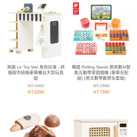
英國 Le Toy Van 角色扮演 - 終
韓國 Rolling Seeds 樂英數AI智
美
極超市結帳豪華櫃台大型玩具
能互動學習遊戲機 (豪華全配
組
組) (英文數學歡樂全套版)
NT.7000
NT.7980
NT.6280
NT.7980