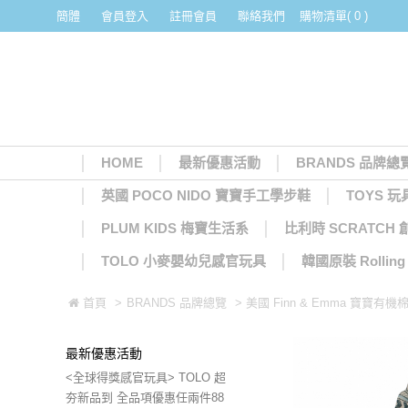
簡體
會員登入
註冊會員
聯絡我們
購物清單( 0 )
HOME
最新優惠活動
BRANDS 品牌總
英國 POCO NIDO 寶寶手工學步鞋
TOYS 玩
PLUM KIDS 梅寶生活系
比利時 SCRATCH
TOLO 小麥嬰幼兒感官玩具
韓國原裝 Rolli
首頁
>
BRANDS 品牌總覽
> 美國 Finn & Emma 寶寶有
最新優惠活動
<全球得獎感官玩具> TOLO 超
夯新品到 全品項優惠任兩件88