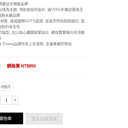
機棉嬰幼兒潮服品牌
仙境為主題, 清新脫俗的設計, 被VOGUE雜誌選為全
服飾永續品牌
棉的材質, 經過國際GOTS認證, 並採天然染劑與版印, 提
絕對的安全性
計的版型, 加上貼心腰圍鬆緊設計, 確保寶寶做任何活動
性
nn & Emma品牌所有上衣混搭, 定義專屬的時尚
0
網路價 NT$850
6-9個月
購物車
加入追蹤清單