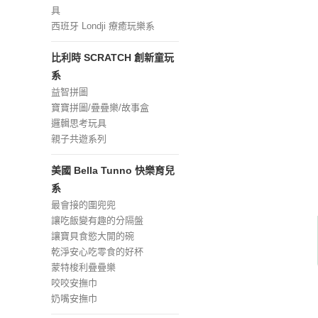
具
西班牙 Londji 療癒玩樂系
比利時 SCRATCH 創新童玩
系
益智拼圖
寶寶拼圖/疊疊樂/故事盒
邏輯思考玩具
親子共遊系列
美國 Bella Tunno 快樂育兒
系
最會接的圍兜兜
讓吃飯變有趣的分隔盤
讓寶貝食慾大開的碗
乾淨安心吃零食的好杯
蒙特梭利疊疊樂
咬咬安撫巾
奶嘴安撫巾