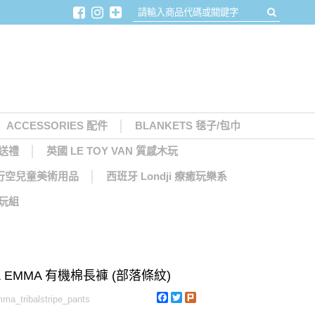
ACCESSORIES 配件
BLANKETS 毯子/包巾
月送禮
英國 LE TOY VAN 質感木玩
天馬行空兒童美術用品
西班牙 Londji 療癒玩樂系
木玩組
 & EMMA 有機棉長褲 (部落條紋)
Facebook
Twitter
Plurk
a_tribalstripe_pants