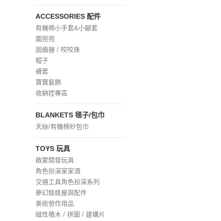
ACCESSORIES 配件
有機棉小手套&小腳套
圍兜兜
固齒器 / 咬咬珠
帽子
襪套
寶寶髮飾
收納控專區
BLANKETS 毯子/包巾
天絲/有機棉紗包巾
TOYS 玩具
啟蒙開發玩具
角色扮演家家酒
交通工具角色扮演系列
夢幻娃娃屋與配件
美術勞作用品
磁性積木 / 拼圖 / 建構片