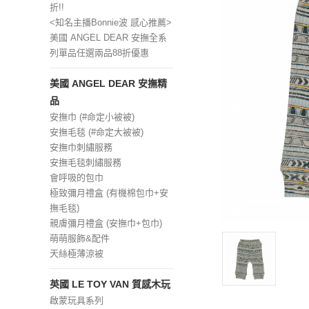
折!!
<知名主播Bonnie波 感心推薦>
美國 ANGEL DEAR 安撫全系
列單品任選兩品88折優惠
美國 ANGEL DEAR 安撫精
品
安撫巾 (#命定小被被)
安撫毛毯 (#命定大被被)
安撫巾刺繡服務
安撫毛毯刺繡服務
會呼吸的包巾
極致彌月禮盒 (有機棉包巾+安
撫毛毯)
親膚彌月禮盒 (安撫巾+包巾)
萌萌服飾&配件
天絲極薄涼被
英國 LE TOY VAN 質感木玩
啟蒙玩具系列