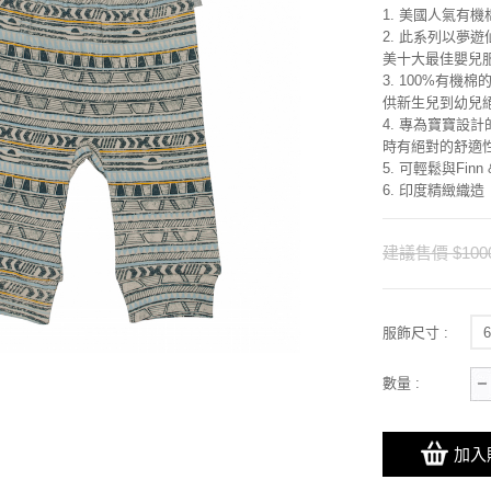
1. 美國人氣有
2. 此系列以夢遊
美十大最佳嬰兒
3. 100%有機
供新生兒到幼兒
4. 專為寶寶設
時有絕對的舒適
5. 可輕鬆與Fi
6. 印度精緻織造
建議售價 $100
服飾尺寸 :
數量 :
加入