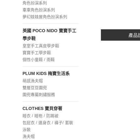
角色扮演系列
車車角色扮演系列
夢幻娃娃屋角色扮演系列
英國 POCO NIDO 寶寶手工
產品
學步鞋
皇室手工真皮學步鞋
寶寶手工學步鞋
個性小童鞋 / 雨鞋
PLUM KIDS 梅寶生活系
萌感漁夫帽
雙層豆豆圍兜
圍兜專屬刺繡服務
CLOTHES 寶貝穿著
睡衣 / 睡袍 / 防踢被
包屁衣 / 連身衣 / 褲子/ 套裝
泳裝
漁夫帽