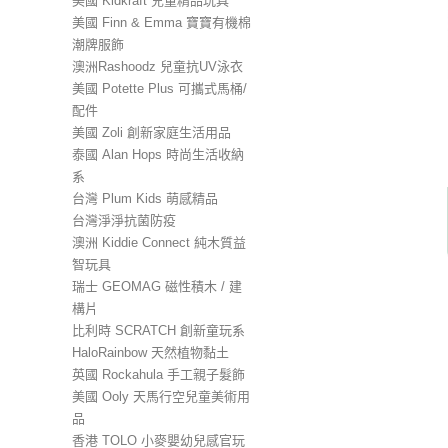
美國 Kidkraft 兒童精品玩具
美國 Finn & Emma 寶寶有機棉
潮牌服飾
澳洲Rashoodz 兒童抗UV泳衣
美國 Potette Plus 可攜式馬桶/
配件
美國 Zoli 創新家庭生活用品
泰國 Alan Hops 時尚生活收納
系
台灣 Plum Kids 萌感精品
台灣淨淨抗菌防疫
澳洲 Kiddie Connect 純木質益
智玩具
瑞士 GEOMAG 磁性積木 / 建
構片
比利時 SCRATCH 創新童玩系
HaloRainbow 天然植物黏土
英國 Rockahula 手工親子髮飾
美國 Ooly 天馬行空兒童美術用
品
香港 TOLO 小麥嬰幼兒感官玩