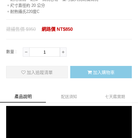
。尺寸直徑約 20 公分
。耐熱攝氏220度C
建議售價 $950
網路價 NT$850
數量 :
加入追蹤清單
加入購物車
產品說明
配送須知
七天鑑賞期