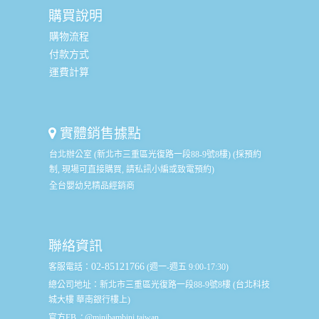
購買說明
購物流程
付款方式
運費計算
實體銷售據點
台北辦公室 (新北市三重區光復路一段88-9號8樓) (採預約
制, 現場可直接購買, 請私訊小編或致電預約)
全台嬰幼兒精品經銷商
聯絡資訊
02-85121766
客服電話：
(週一-週五 9:00-17:30)
總公司地址：
新北市三重區光復路一段88-9號8樓 (台北科技
城大樓 華南銀行樓上)
官方FB
：
@minibambini.taiwan