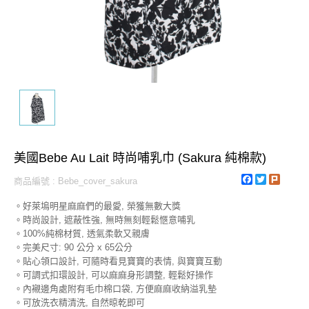
美國Bebe Au Lait 時尚哺乳巾 (Sakura 純棉款)
Facebook
Twitter
Plurk
商品編號 : Bebe_cover_sakura
。好萊塢明星麻麻們的最愛, 榮獲無數大獎
。時尚設計, 遮蔽性強, 無時無刻輕鬆愜意哺乳
。100%純棉材質, 透氣柔軟又親膚
。完美尺寸: 90 公分 x 65公分
。貼心領口設計, 可隨時看見寶寶的表情, 與寶寶互動
。可調式扣環設計, 可以麻麻身形調整, 輕鬆好操作
。內襯邊角處附有毛巾棉口袋, 方便麻麻收納溢乳墊
。可放洗衣精清洗, 自然晾乾即可