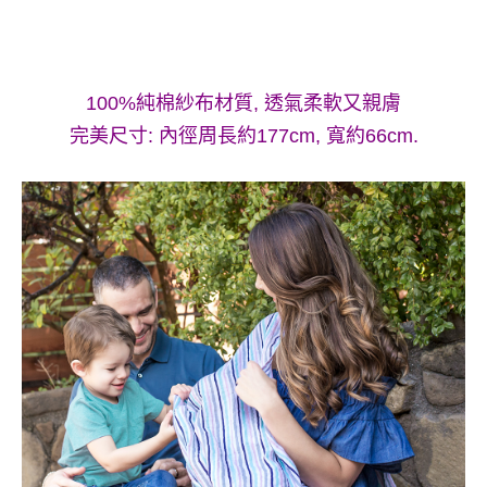
100%純棉紗布材質, 透氣柔軟又親膚
完美尺寸: 內徑周長約177cm, 寬約66cm.