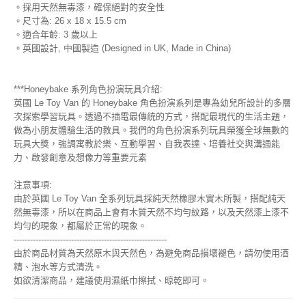
。採用天然無毒漆，確保絕對的安全性
。尺寸為: 26 x 18 x 15.5 cm
。適合年齡: 3 歲以上
。英國設計, 中國製造 (Designed in UK, Made in China)
***Honeybake 系列角色扮演玩具介紹:
英國 Le Toy Van 的 Honeybake 角色扮演系列是專為幼兒所設計的多層
次探索學習玩具。透過不插電最傳統的方式，搭配最現代的生活主題，
做為小朋友體驗生活的教具。我們的角色扮演系列玩具榮獲全球無數的
玩具大獎，強調寓教於樂、互動學習、自我表達、培養社交與溝通能
力、啟發創意及想像力等重要元素
注意事項:
由於英國 Le Toy Van 全系列玩具採純天然橡膠木實木所製，搭配純天
然無毒漆，所以在商品上會有木質天然不均勻紋路，以及天然漆上漆不
均勻的現象，都屬於正常的現象。
--------------------------------------------------------
由於商品材質為天然原木與天然色，為避免商品損壞褪色，請勿使用酒
精、泡水等方式清洗。
如欲清潔商品，建議使用濕紙巾擦拭、晾乾即可。