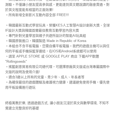
測驗。不僅讓小朋友提高參與感，更能達到英文聽說讀的融會貫通。對
於英文程度能有相當的正面效果!
。所有新增全新影片互動內容全部 FREE!!!
。韓國最新互動式學習玩具，榮獲KES人工智慧AI設計創新大獎、全球
IF設計大獎與韓國首爾最佳教育互動學習內容大獎
。專門針對兒童學習與親子共遊所設計的智能AI玩具組
。韓國原裝進口，韓國製造 Made in Republic of Korea
。本組合不含平板電腦，您需自備平板電腦。我們的遊戲主機可以與任
何的平板或手機採藍芽連結，在IOS和Android系統都可以使用
。請至 APPLE STORE 或 GOOGLE PLAY 商店 下載APP軟體
"Rollingseeds"
。搖籃創意貿易有限公司總代理，可選擇原廠英文版或台灣專屬國際中
文版的說明及使用介面!
。適合3歲以上所有的兒童、青少年、成人、年長者等
。為確保最佳的遊戲體驗及維護視力健康，建議避免使用手機，優先使
用平板設備進行遊玩
終極寓教於樂, 透過遊戲方式, 讓小朋友沉浸於英文與數學環境, 不知不
覺建立完整良好的基礎