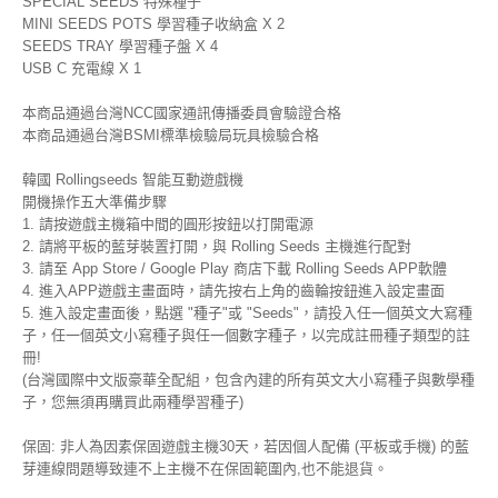
SPECIAL SEEDS 特殊種子
MINI SEEDS POTS 學習種子收納盒 X 2
SEEDS TRAY 學習種子盤 X 4
USB C 充電線 X 1
本商品通過台灣NCC國家通訊傳播委員會驗證合格
本商品通過台灣BSMI標準檢驗局玩具檢驗合格
韓國 Rollingseeds 智能互動遊戲機
開機操作五大準備步驟
1. 請按遊戲主機箱中間的圓形按鈕以打開電源
2. 請將平板的藍芽裝置打開，與 Rolling Seeds 主機進行配對
3. 請至 App Store / Google Play 商店下載 Rolling Seeds APP軟體
4. 進入APP遊戲主畫面時，請先按右上角的齒輪按鈕進入設定畫面
5. 進入設定畫面後，點選 "種子"或 "Seeds"，請投入任一個英文大寫種
子，任一個英文小寫種子與任一個數字種子，以完成註冊種子類型的註
冊!
(台灣國際中文版豪華全配組，包含內建的所有英文大小寫種子與數學種
子，您無須再購買此兩種學習種子)
保固: 非人為因素保固遊戲主機30天，若因個人配備 (平板或手機) 的藍
芽連線問題導致連不上主機不在保固範圍內,也不能退貨。