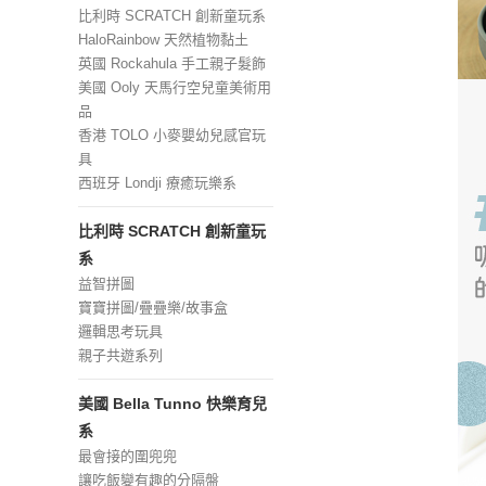
比利時 SCRATCH 創新童玩系
HaloRainbow 天然植物黏土
英國 Rockahula 手工親子髮飾
美國 Ooly 天馬行空兒童美術用
品
香港 TOLO 小麥嬰幼兒感官玩
具
西班牙 Londji 療癒玩樂系
比利時 SCRATCH 創新童玩
系
益智拼圖
寶寶拼圖/疊疊樂/故事盒
邏輯思考玩具
親子共遊系列
美國 Bella Tunno 快樂育兒
系
最會接的圍兜兜
讓吃飯變有趣的分隔盤