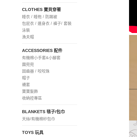
CLOTHES 寶貝穿著
睡衣 / 睡袍 / 防踢被
包屁衣 / 連身衣 / 褲子/ 套裝
泳裝
漁夫帽
ACCESSORIES 配件
有機棉小手套&小腳套
圍兜兜
固齒器 / 咬咬珠
帽子
襪套
寶寶髮飾
收納控專區
BLANKETS 毯子/包巾
天絲/有機棉紗包巾
TOYS 玩具