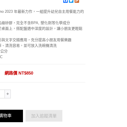
Facebook
Twitter
Plurk
Tunno 2023 年最新力作，一組提升幼兒自主用餐能力的
級矽膠，完全不含BPA, 塑化劑等化學成分
於桌面上，搭配盤適中深度的設計，讓小朋友更輕鬆
彩與文字交錯應用，充分提高小朋友用餐樂趣
摔、清洗容易，並可放入洗碗機清洗
 公分
C
網路價 NT$850
購物車
加入追蹤清單