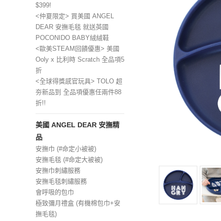
$399!
<仲夏限定> 買美國 ANGEL
DEAR 安撫毛毯 就送英國
POCONIDO BABY絨絨鞋
<歐美STEAM回饋優惠> 美國
Ooly x 比利時 Scratch 全品項5
折
<全球得獎感官玩具> TOLO 超
夯新品到 全品項優惠任兩件88
折!!
美國 ANGEL DEAR 安撫精
品
安撫巾 (#命定小被被)
安撫毛毯 (#命定大被被)
安撫巾刺繡服務
安撫毛毯刺繡服務
會呼吸的包巾
極致彌月禮盒 (有機棉包巾+安
撫毛毯)