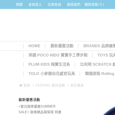
簡體
會員登入
註冊會員
聯絡我們
購物清單( 0 )
HOME
最新優惠活動
BRANDS 品牌總
英國 POCO NIDO 寶寶手工學步鞋
TOYS 玩
PLUM KIDS 梅寶生活系
比利時 SCRATCH
TOLO 小麥嬰幼兒感官玩具
韓國原裝 Rolli
首頁
>
FEEDING 寶貝用餐
> 安全餐具
最新優惠活動
<夏日換季優惠SUMMER
SALE> 歐美精品萌穿搭 特惠