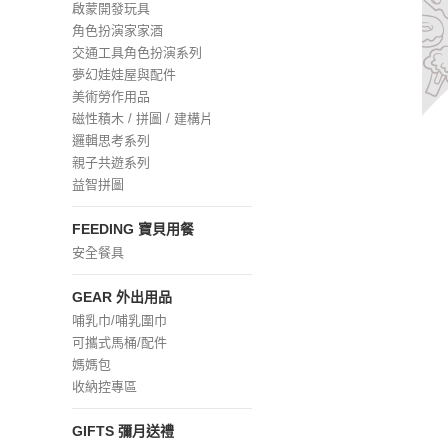
啟蒙開發玩具
角色扮演家家酒
交通工具角色扮演系列
夢幻娃娃屋與配件
美術勞作用品
磁性積木 / 拼圖 / 建構片
邏輯思考系列
親子共遊系列
益智拼圖
FEEDING 寶貝用餐
安全餐具
GEAR 外出用品
哺乳巾/哺乳圍巾
可攜式馬桶/配件
媽媽包
收納控專區
GIFTS 彌月送禮