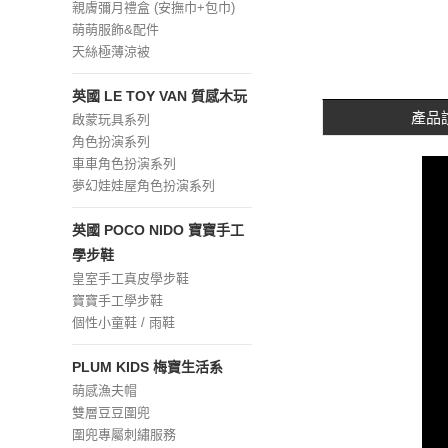
親膚彌月禮盒 (安撫巾+包巾)
萌萌服飾&配件
天絲極薄涼被
英國 LE TOY VAN 質感木玩
產品
啟蒙玩具系列
角色扮演系列
車車角色扮演系列
夢幻娃娃屋角色扮演系列
英國 POCO NIDO 寶寶手工
學步鞋
皇室手工真皮學步鞋
寶寶手工學步鞋
個性小童鞋 / 雨鞋
PLUM KIDS 梅寶生活系
萌感漁夫帽
雙層豆豆圍兜
圍兜專屬刺繡服務