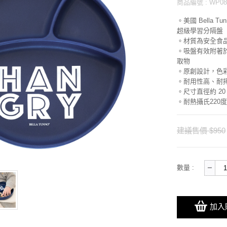
商品編號 : WP08
。美國 Bella 
超級學習分隔盤
。材質為安全食品
。吸盤有效附著
取物
。原創設計，色
。耐用性高、耐
。尺寸直徑約 20
。耐熱攝氏220度
建議售價 $950
數量 :
加入