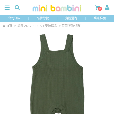
0
公司介紹
品牌總覽
實體通路
媽咪推薦
首頁
>
美國 ANGEL DEAR 安撫精品
> 萌萌服飾&配件