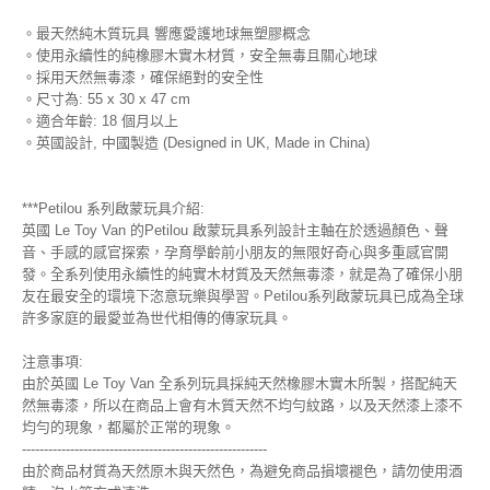
。最天然純木質玩具 響應愛護地球無塑膠概念
。使用永續性的純橡膠木實木材質，安全無毒且關心地球
。採用天然無毒漆，確保絕對的安全性
。尺寸為: 55 x 30 x 47 cm
。適合年齡: 18 個月以上
。英國設計, 中國製造 (Designed in UK, Made in China)
***Petilou 系列啟蒙玩具介紹:
英國 Le Toy Van 的Petilou 啟蒙玩具系列設計主軸在於透過顏色、聲
音、手感的感官探索，孕育學齡前小朋友的無限好奇心與多重感官開
發。全系列使用永續性的純實木材質及天然無毒漆，就是為了確保小朋
友在最安全的環境下恣意玩樂與學習。Petilou系列啟蒙玩具已成為全球
許多家庭的最愛並為世代相傳的傳家玩具。
注意事項:
由於英國 Le Toy Van 全系列玩具採純天然橡膠木實木所製，搭配純天
然無毒漆，所以在商品上會有木質天然不均勻紋路，以及天然漆上漆不
均勻的現象，都屬於正常的現象。
--------------------------------------------------------
由於商品材質為天然原木與天然色，為避免商品損壞褪色，請勿使用酒