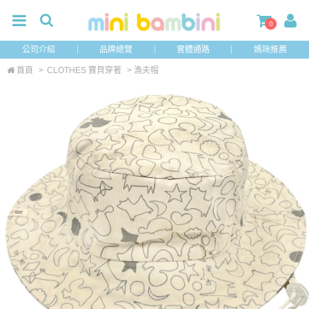
0
公司介紹
品牌總覽
實體通路
媽咪推薦
首頁
>
CLOTHES 寶貝穿著
> 漁夫帽