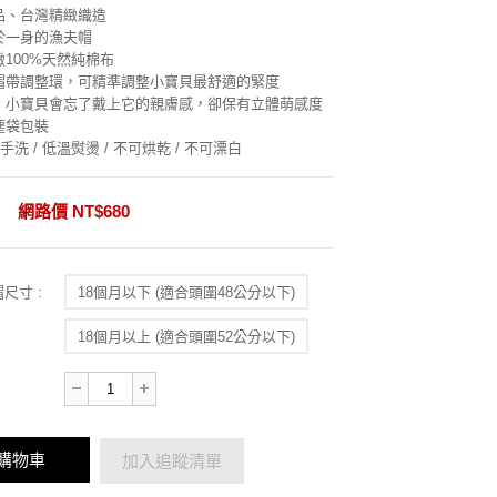
品、台灣精緻織造
於一身的漁夫帽
100%天然純棉布
帽帶調整環，可精準調整小寶貝最舒適的緊度
，小寶貝會忘了戴上它的親膚感，卻保有立體萌感度
塵袋包裝
手洗 / 低溫熨燙 / 不可烘乾 / 不可漂白
網路價 NT$680
夫帽尺寸 :
18個月以下 (適合頭圍48公分以下)
18個月以上 (適合頭圍52公分以下)
購物車
加入追蹤清單