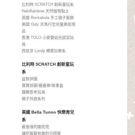
比利時 SCRATCH 創新童玩系
HaloRainbow 天然植物黏土
英國 Rockahula 手工親子髮飾
美國 Ooly 天馬行空兒童美術用
品
香港 TOLO 小麥嬰幼兒感官玩
具
西班牙 Londji 療癒玩樂系
比利時 SCRATCH 創新童玩
系
益智拼圖
寶寶拼圖/疊疊樂/故事盒
邏輯思考玩具
親子共遊系列
美國 Bella Tunno 快樂育兒
系
最會接的圍兜兜
讓吃飯變有趣的分隔盤