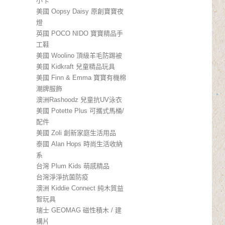
小卡
美國 Oopsy Daisy 原創寶寶夜
燈
英國 POCO NIDO 寶寶精品手
工鞋
美國 Woolino 頂級羊毛防踢被
美國 Kidkraft 兒童精品玩具
美國 Finn & Emma 寶寶有機棉
潮牌服飾
澳洲Rashoodz 兒童抗UV泳衣
美國 Potette Plus 可攜式馬桶/
配件
美國 Zoli 創新家庭生活用品
泰國 Alan Hops 時尚生活收納
系
台灣 Plum Kids 萌感精品
台灣淨淨抗菌防疫
澳洲 Kiddie Connect 純木質益
智玩具
瑞士 GEOMAG 磁性積木 / 建
構片