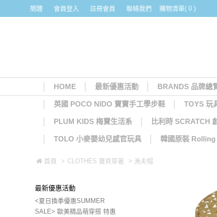
簡體
會員登入
註冊會員
聯絡我們
購物清單( 0 )
HOME
最新優惠活動
BRANDS 品牌總
英國 POCO NIDO 寶寶手工學步鞋
TOYS 玩
PLUM KIDS 梅寶生活系
比利時 SCRATCH
TOLO 小麥嬰幼兒感官玩具
韓國原裝 Rolli
首頁
>
CLOTHES 寶貝穿著
> 漁夫帽
最新優惠活動
<夏日換季優惠SUMMER
SALE> 歐美精品萌穿搭 特惠