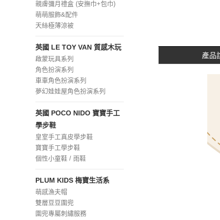
親膚彌月禮盒 (安撫巾+包巾)
萌萌服飾&配件
天絲極薄涼被
英國 LE TOY VAN 質感木玩
產品
啟蒙玩具系列
角色扮演系列
車車角色扮演系列
夢幻娃娃屋角色扮演系列
英國 POCO NIDO 寶寶手工
學步鞋
皇室手工真皮學步鞋
寶寶手工學步鞋
個性小童鞋 / 雨鞋
PLUM KIDS 梅寶生活系
萌感漁夫帽
雙層豆豆圍兜
圍兜專屬刺繡服務