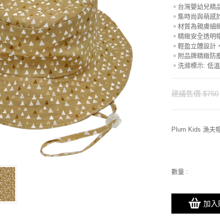
。台灣嬰幼兒精
。集時尚與萌感
。材質為親膚細緻
。精緻安全透明
。輕盈立體設計
。附品牌精緻防
。洗滌標示: 低溫
建議售價 $750
Plum Kids 漁
數量 :
加入