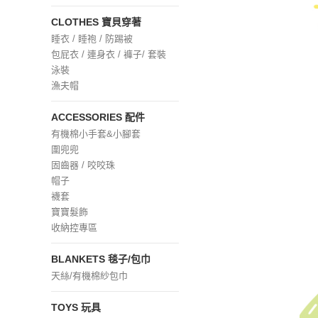
CLOTHES 寶貝穿著
睡衣 / 睡袍 / 防踢被
包屁衣 / 連身衣 / 褲子/ 套裝
泳裝
漁夫帽
ACCESSORIES 配件
有機棉小手套&小腳套
圍兜兜
固齒器 / 咬咬珠
帽子
襪套
寶寶髮飾
收納控專區
BLANKETS 毯子/包巾
天絲/有機棉紗包巾
TOYS 玩具