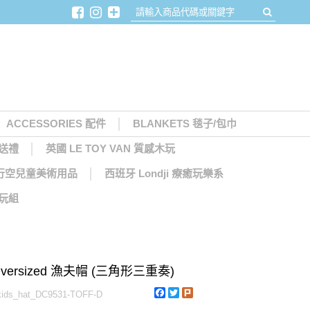
ACCESSORIES 配件
BLANKETS 毯子/包巾
月送禮
英國 LE TOY VAN 質感木玩
天馬行空兒童美術用品
西班牙 Londji 療癒玩樂系
木玩組
 Oversized 漁夫帽 (三角形三重奏)
Facebook
Twitter
Plurk
ds_hat_DC9531-TOFF-D