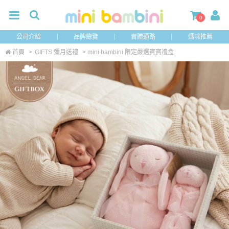
0
公司介紹
品牌總覽
實體通路
媽咪推薦
首頁
>
GIFTS 彌月送禮
> mini bambini 限定嚴選寶寶禮盒