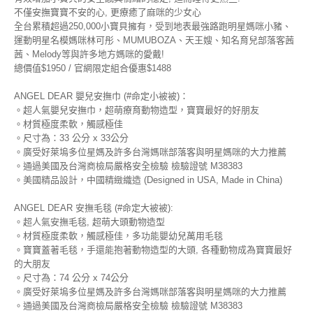
不僅安撫寶寶不安的心, 更療癒了麻咪的少女心
全台累積超過250,000小寶貝擁有，受到地表最強路跑明星媽咪小豬、
運動明星名模媽咪林可彤、MUMUBOZA、天王嫂、知名育兒部落客茜
茜、Melody等與許多地方媽咪的愛戴!
總價值$1950 / 官網限定組合優惠$1488
ANGEL DEAR 嬰兒安撫巾 (#命定小被被)：
。超人氣嬰兒安撫巾，超萌療育動物造型，寶寶最好的好朋友
。材質極度柔軟，觸感極佳
。尺寸為：33 公分 x 33公分
。廣受好萊塢多位星媽及許多台灣媽咪部落客與明星媽咪的大力推薦
。通過美國及台灣商檢局嚴格安全檢驗 檢驗證號 M38383
。美國精品設計，中國精緻織造 (Designed in USA, Made in China)
ANGEL DEAR 安撫毛毯 (#命定大被被):
。超人氣安撫毛毯, 超萌大頭動物造型
。材質極度柔軟，觸感極佳，多功能嬰幼兒萬用毛毯
。寶寶蓋著毛毯，手還能抱著動物造型的大頭, 各種動物成為寶寶最好
的大朋友
。尺寸為：74 公分 x 74公分
。廣受好萊塢多位星媽及許多台灣媽咪部落客與明星媽咪的大力推薦
。通過美國及台灣商檢局嚴格安全檢驗 檢驗證號 M38383