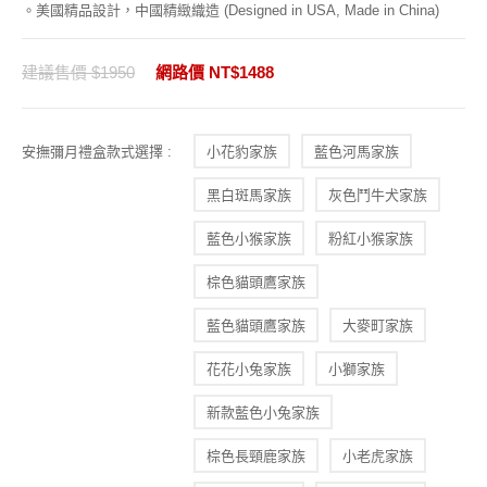
。美國精品設計，中國精緻織造 (Designed in USA, Made in China)
建議售價 $1950
網路價 NT$1488
安撫彌月禮盒款式選擇 :
小花豹家族
藍色河馬家族
黑白斑馬家族
灰色鬥牛犬家族
藍色小猴家族
粉紅小猴家族
棕色貓頭鷹家族
藍色貓頭鷹家族
大麥町家族
花花小兔家族
小獅家族
新款藍色小兔家族
棕色長頸鹿家族
小老虎家族