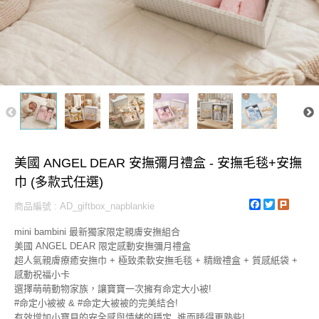
美國 ANGEL DEAR 安撫彌月禮盒 - 安撫毛毯+安撫
巾 (多款式任選)
Facebook
Twitter
Plurk
商品編號 : AD_giftbox_napblankie
mini bambini 最新獨家限定親膚安撫組合
美國 ANGEL DEAR 限定感動安撫彌月禮盒
超人氣親膚療癒安撫巾 + 極致柔軟安撫毛毯 + 精緻禮盒 + 質感紙袋 +
感動祝福小卡
選擇萌萌動物家族，讓寶寶一次擁有命定大小被!
#命定小被被 & #命定大被被的完美結合!
有效增加小寶貝的安全感與情緒的穩定, 進而睡得更熟些!