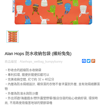
Alan Hops 防水收納包袋 (繽紛兔兔)
Facebook
Twitter
Plurk
商品編號 : Alanhops_wetbag_bumpybunny
。秒收合的超級防水收納袋
。專利扣環, 隨便折隨便扣都可以
。完美收納空間, 尺寸約 32 x 40公分
。內層為防水隔絕設計, 確保濕的衣物不會滲漏到外層, 並有效隔絕髒濕
物
。外層為防潑水與防沙塵
。外出郊遊/海邊戲水/野外露營野餐/飯店住宿的貼心收納好袋, 環保時
尚, 不用再使用傷害地球的塑膠袋嚕