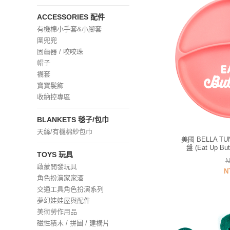
ACCESSORIES 配件
有機棉小手套&小腳套
圍兜兜
固齒器 / 咬咬珠
帽子
襪套
寶寶髮飾
收納控專區
BLANKETS 毯子/包巾
天絲/有機棉紗包巾
美國 BELLA 
盤 (Eat Up B
TOYS 玩具
N
啟蒙開發玩具
N
角色扮演家家酒
交通工具角色扮演系列
夢幻娃娃屋與配件
美術勞作用品
磁性積木 / 拼圖 / 建構片