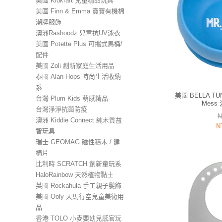
美國 Kidkraft 兒童精品玩具
美國 Finn & Emma 寶寶有機棉
潮牌服飾
澳洲Rashoodz 兒童抗UV泳衣
美國 Potette Plus 可攜式馬桶/
配件
美國 Zoli 創新家庭生活用品
泰國 Alan Hops 時尚生活收納
系
美國 BELLA TU
台灣 Plum Kids 萌感精品
Mess
台灣淨淨抗菌防疫
N
澳洲 Kiddie Connect 純木質益
N
智玩具
瑞士 GEOMAG 磁性積木 / 建
構片
比利時 SCRATCH 創新童玩系
HaloRainbow 天然植物黏土
英國 Rockahula 手工親子髮飾
美國 Ooly 天馬行空兒童美術用
品
香港 TOLO 小麥嬰幼兒感官玩