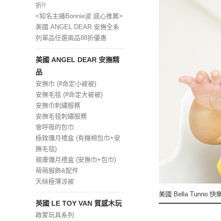
折!!
<知名主播Bonnie波 感心推薦>
美國 ANGEL DEAR 安撫全系
列單品任選兩品88折優惠
美國 ANGEL DEAR 安撫精
品
安撫巾 (#命定小被被)
安撫毛毯 (#命定大被被)
安撫巾刺繡服務
安撫毛毯刺繡服務
會呼吸的包巾
極致彌月禮盒 (有機棉包巾+安
撫毛毯)
親膚彌月禮盒 (安撫巾+包巾)
萌萌服飾&配件
天絲極薄涼被
美國 Bella Tunno 
英國 LE TOY VAN 質感木玩
啟蒙玩具系列