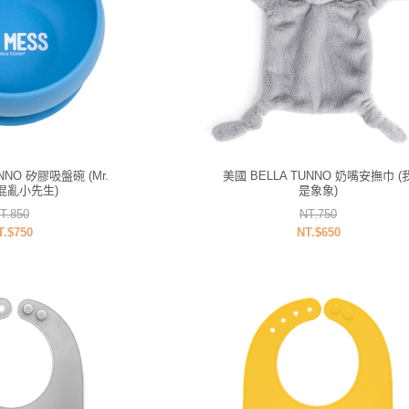
NNO 矽膠吸盤碗 (Mr.
美國 BELLA TUNNO 奶嘴安撫巾 (
 混亂小先生)
是象象)
T.850
NT.750
T.$750
NT.$650