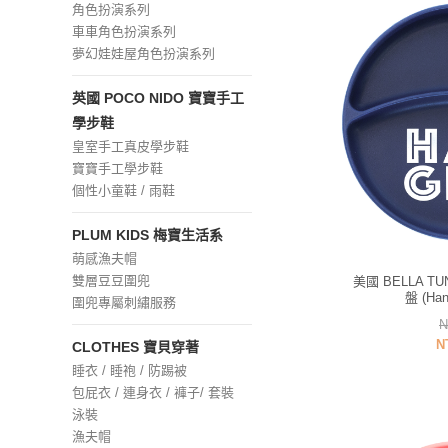
角色扮演系列
車車角色扮演系列
夢幻娃娃屋角色扮演系列
英國 POCO NIDO 寶寶手工
學步鞋
皇室手工真皮學步鞋
寶寶手工學步鞋
個性小童鞋 / 雨鞋
PLUM KIDS 梅寶生活系
萌感漁夫帽
雙層豆豆圍兜
美國 BELLA 
盤 (Ha
圍兜專屬刺繡服務
N
N
CLOTHES 寶貝穿著
睡衣 / 睡袍 / 防踢被
包屁衣 / 連身衣 / 褲子/ 套裝
泳裝
漁夫帽