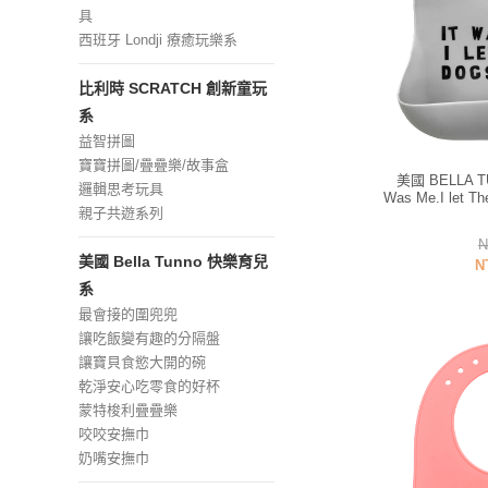
具
西班牙 Londji 療癒玩樂系
比利時 SCRATCH 創新童玩
系
益智拼圖
寶寶拼圖/疊疊樂/故事盒
美國 BELLA T
邏輯思考玩具
Was Me.I let 
親子共遊系列
N
美國 Bella Tunno 快樂育兒
N
系
最會接的圍兜兜
讓吃飯變有趣的分隔盤
讓寶貝食慾大開的碗
乾淨安心吃零食的好杯
蒙特梭利疊疊樂
咬咬安撫巾
奶嘴安撫巾