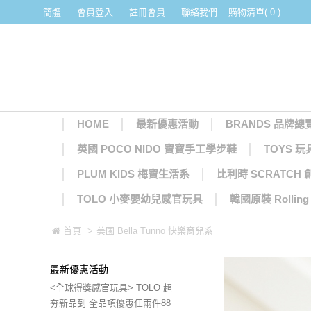
簡體
會員登入
註冊會員
聯絡我們
購物清單( 0 )
HOME
最新優惠活動
BRANDS 品牌總
英國 POCO NIDO 寶寶手工學步鞋
TOYS 玩
PLUM KIDS 梅寶生活系
比利時 SCRATCH
TOLO 小麥嬰幼兒感官玩具
韓國原裝 Rolli
首頁
>
美國 Bella Tunno 快樂育兒系
最新優惠活動
<全球得獎感官玩具> TOLO 超
夯新品到 全品項優惠任兩件88