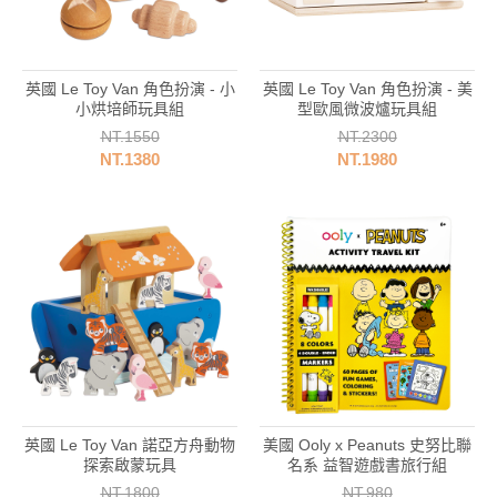
比
英國 Le Toy Van 角色扮演 - 小
英國 Le Toy Van 角色扮演 - 美
小烘培師玩具組
型歐風微波爐玩具組
NT.1550
NT.2300
NT.1380
NT.1980
香
英國 Le Toy Van 諾亞方舟動物
美國 Ooly x Peanuts 史努比聯
探索啟蒙玩具
名系 益智遊戲書旅行組
NT.1800
NT.980