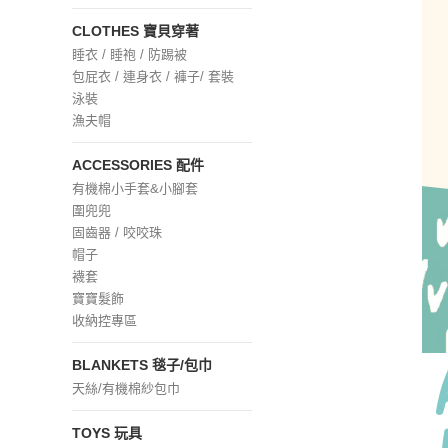
CLOTHES 寶貝穿著
睡衣 / 睡袍 / 防踢被
包屁衣 / 連身衣 / 褲子/ 套裝
泳裝
漁夫帽
ACCESSORIES 配件
有機棉小手套&小腳套
圍兜兜
固齒器 / 咬咬珠
帽子
襪套
寶寶髮飾
收納控專區
BLANKETS 毯子/包巾
天絲/有機棉紗包巾
TOYS 玩具