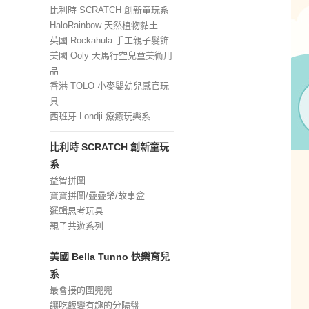
比利時 SCRATCH 創新童玩系
HaloRainbow 天然植物黏土
英國 Rockahula 手工親子髮飾
美國 Ooly 天馬行空兒童美術用
品
香港 TOLO 小麥嬰幼兒感官玩
具
西班牙 Londji 療癒玩樂系
比利時 SCRATCH 創新童玩
系
益智拼圖
寶寶拼圖/疊疊樂/故事盒
邏輯思考玩具
親子共遊系列
美國 Bella Tunno 快樂育兒
系
最會接的圍兜兜
讓吃飯變有趣的分隔盤