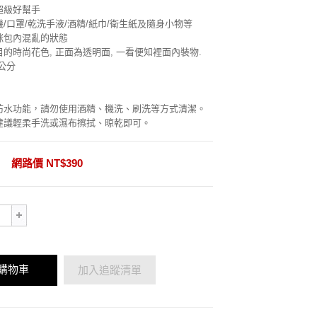
超級好幫手
/口罩/乾洗手液/酒精/紙巾/衛生紙及隨身小物等
咪包內混亂的狀態
的時尚花色, 正面為透明面, 一看便知裡面內裝物.
 公分
防水功能，請勿使用酒精、機洗、刷洗等方式清潔。
建議輕柔手洗或濕布擦拭、晾乾即可。
網路價 NT$390
購物車
加入追蹤清單