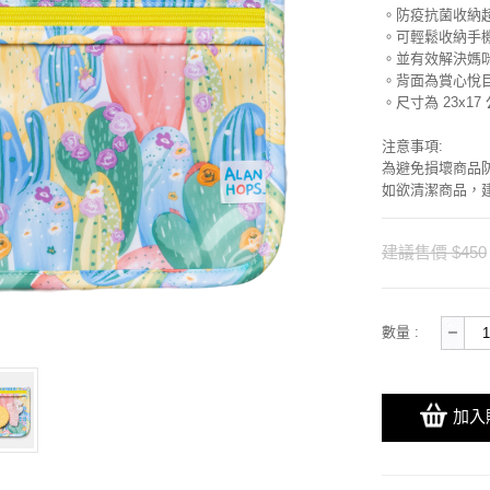
。防疫抗菌收納
。可輕鬆收納手機
。並有效解決媽
。背面為賞心悅目
。尺寸為 23x17
注意事項:
為避免損壞商品
如欲清潔商品，
建議售價 $450
數量 :
加入