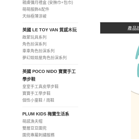
親膚彌月禮盒 (安撫巾+包巾)
萌萌服飾&配件
天絲極薄涼被
產品
英國 LE TOY VAN 質感木玩
啟蒙玩具系列
角色扮演系列
車車角色扮演系列
夢幻娃娃屋角色扮演系列
英國 POCO NIDO 寶寶手工
學步鞋
皇室手工真皮學步鞋
寶寶手工學步鞋
個性小童鞋 / 雨鞋
PLUM KIDS 梅寶生活系
萌感漁夫帽
雙層豆豆圍兜
圍兜專屬刺繡服務