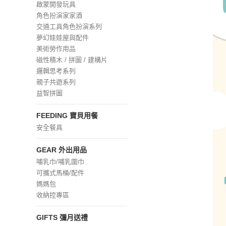
啟蒙開發玩具
角色扮演家家酒
交通工具角色扮演系列
夢幻娃娃屋與配件
美術勞作用品
磁性積木 / 拼圖 / 建構片
邏輯思考系列
親子共遊系列
益智拼圖
FEEDING 寶貝用餐
安全餐具
GEAR 外出用品
哺乳巾/哺乳圍巾
可攜式馬桶/配件
媽媽包
收納控專區
GIFTS 彌月送禮