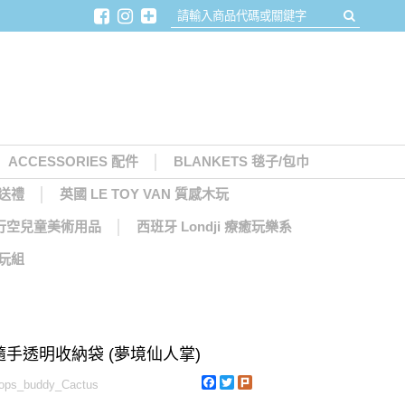
ACCESSORIES 配件
BLANKETS 毯子/包巾
月送禮
英國 LE TOY VAN 質感木玩
天馬行空兒童美術用品
西班牙 Londji 療癒玩樂系
木玩組
ps 隨手透明收納袋 (夢境仙人掌)
Facebook
Twitter
Plurk
ps_buddy_Cactus