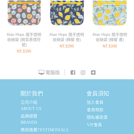
Alan Hops 隨手透明
Alan Hops 隨手透明
Alan Hops 隨手透明
收納袋 (微笑表情符
收納袋 (檸檬 夜)
收納袋 (檸檬 晝)
號)
NT.$390
NT.$390
NT.$390
電腦版
關於我們
會員須知
公司介紹
加入會員
ABOUT US
會員條款
品牌總覽
隱私權政策
BRANDS
VIP會員
媽咪推薦TESTIMONIALS