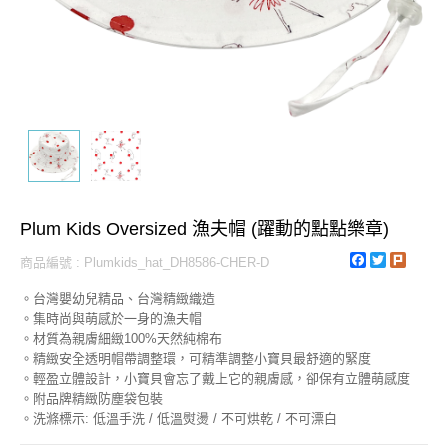
Plum Kids Oversized 漁夫帽 (躍動的點點樂章)
Facebook
Twitter
Plurk
商品編號 : Plumkids_hat_DH8586-CHER-D
。台灣嬰幼兒精品、台灣精緻織造
。集時尚與萌感於一身的漁夫帽
。材質為親膚細緻100%天然純棉布
。精緻安全透明帽帶調整環，可精準調整小寶貝最舒適的緊度
。輕盈立體設計，小寶貝會忘了戴上它的親膚感，卻保有立體萌感度
。附品牌精緻防塵袋包裝
。洗滌標示: 低溫手洗 / 低溫熨燙 / 不可烘乾 / 不可漂白