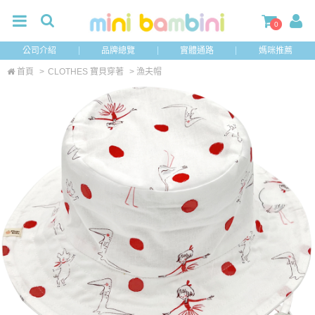
0
公司介紹
品牌總覽
實體通路
媽咪推薦
首頁
>
CLOTHES 寶貝穿著
> 漁夫帽